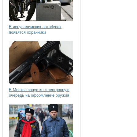
В иерусалимских автобусах
появятся охранники
В Москве запустят электронную
очередь на оформление оружия