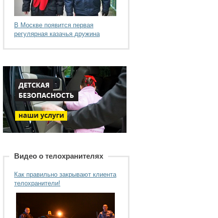
В Москве появится первая
регулярная казачья дружина
Видео о телохранителях
Как правильно закрывают клиента
телохранители!