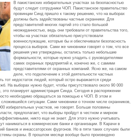
В пакистанских избирательных участках за безопасностью
будут следит сотрудники ЧОП. Пакистанское правительство
провинции Синд пришло к такому решению, что на выборах
должны быть задействованы частные охранники. Для
представителей многих партий это стало большой
неожиданностью, ведь они требовали от правительства того,
чтобы на участках обязательно присутствовали
военнослужащие, которые бы и обеспечивали безопасность
процесса выборов. Сами же чиновники говорят о том, что все
решения уже утверждены, остались только небольшие
формальности, которые нужно уладить с руководителями
самих охранных предприятий и, конечно же, с самими
представителями от охранных компаний. Ясно же, на самом
деле, что подключение к этой деятельности частных
ть тот недостаток людей, который остро выражается среди
жб. На выборах нужно будет, чтобы присутствовало около 90 000
и, это планирует администрация Синда. Сегодня в распоряжении
просто необходимо обращаться за помощью к ЧОП. В этом и
 сложившейся ситуации. Сами чиновники о точном числе охранников,
000 избирательных участков, не говорят. Больше половины
власти, предполагает, что выборы пройдут в честном и мирном
эффективными, никто еще не знает. Для этого нужно учитывать
т наниматься в коммерческие банки и организации. В Карачи в
ий банков и инкассаторских фургонов. Но в пяти таких случаях были
истемы охраны. В прошлом месяце вообще было произведено