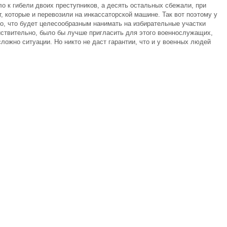
ло к гибели двоих преступников, а десять остальных сбежали, при
, которые и перевозили на инкассаторской машине. Так вот поэтому у
го, что будет целесообразным нанимать на избирательные участки
йствительно, было бы лучше пригласить для этого военнослужащих,
сложно ситуации. Но никто не даст гарантии, что и у военных людей