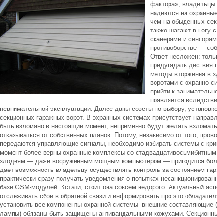
фактора», владельцы
надеются на охранные
чем на обыденных сек
также шагают в ногу 
сканерами и сенсорам
противоборстве — соб
Ответ несложен: тольк
предугадать дествия 
методы вторжения в 
воротами с охранно-с
прийти к занимательн
появляется вследстви
невнимательной эксплуатации. Далее даны советы по выбору, установк
секционных гаражных ворот. В охранных системах присутствует направл
быть взломано в настоящий момент, непременно будут желать взломать
отказываться от собственных планов. Потому, независимо от того, пр
передаются управляющие сигналы, необходимо избирать системы с кр
момент более верны охранные комплексы со стадвадцативосьмибитным 
злодеям — даже вооруженным мощным компьютером — пригодится более
дает возможность владельцу осуществлять контроль за состоянием гар
практически сразу получать уведомления о попытках несанкционированн
базе GSM-модулей. Кстати, стоит она совсем недорого. Актуальный асп
отслеживать сбои в обратной связи и информировать про это обладател
установить все компоненты охранной системы, внешние составляющие (
лампы) обязаны быть защищены антивандальными кожухами. Секционн