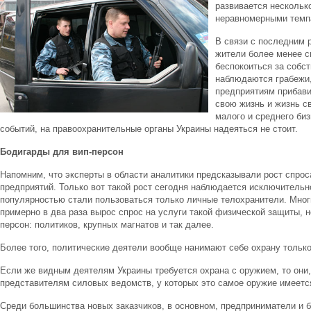
развивается несколько
неравномерными темп
В связи с последним 
жители более менее с
беспокоиться за собс
наблюдаются грабежи,
предприятиям прибавил
свою жизнь и жизнь с
малого и среднего биз
событий, на правоохранительные органы Украины надеяться не стоит.
Бодигарды для вип-персон
Напомним, что эксперты в области аналитики предсказывали рост спрос
предприятий. Только вот такой рост сегодня наблюдается исключительно
популярностью стали пользоваться только личные телохранители. Мно
примерно в два раза вырос спрос на услуги такой физической защиты, н
персон: политиков, крупных магнатов и так далее.
Более того, политические деятели вообще нанимают себе охрану тольк
Если же видным деятелям Украины требуется охрана с оружием, то они,
представителям силовых ведомств, у которых это самое оружие имеетс
Среди большинства новых заказчиков, в основном, предприниматели и 