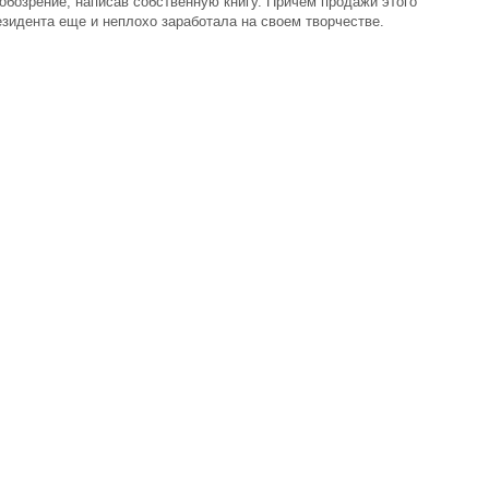
обозрение, написав собственную книгу. Причем продажи этого
зидента еще и неплохо заработала на своем творчестве.