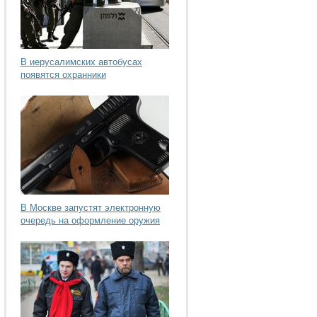
В иерусалимских автобусах
появятся охранники
В Москве запустят электронную
очередь на оформление оружия