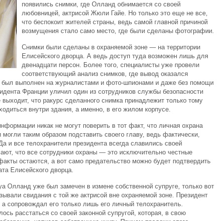
появились снимки, где Олланд обнимается со своей
любовницей, актрисой Жюли Гайе. Но только это еще не все,
что беспокоит жителей страны, ведь самой главной причиной
возмущения стало само место, где были сделаны фотографии.
Снимки были сделаны в охраняемой зоне — на территории
Елисейского дворца. А ведь доступ туда возможен лишь для
двенадцати персон. Более того, специалисты уже провели
соответствующий анализ снимков, где вывод оказался
л был выполнен на журналистами и фото-шпионами и даже без помощи
зидента Франции уличил один из сотрудников службы безопасности
 выходит, что ракурс сделанного снимка принадлежит только тому
ходиться внутри здания, а именно, в его жилом корпусе.
нформации никак не могут поверить в тот факт, что личная охрана
 могли таким образом подставить своего главу, ведь фактически,
Да и все телохранители президента всегда славились своей
ают, что все сотрудники охраны — это исключительно честные
 факты остаются, а вот само предательство можно будет подтвердить
ата Елисейского дворца.
уа Олланд уже был замечен в измене собственной супруге, только вот
вали свидания с той же актрисой вне охраняемой зоне. Президент
 а сопровождал его только лишь его личный телохранитель.
ось расстаться со своей законной супругой, которая, в свою