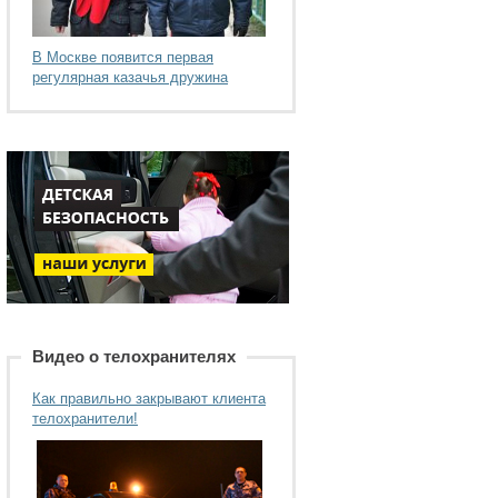
В Москве появится первая
регулярная казачья дружина
Видео о телохранителях
Как правильно закрывают клиента
телохранители!